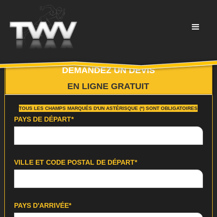
DEMANDEZ UN DEVIS
EN LIGNE GRATUIT
TOUS LES CHAMPS MARQUÉS D'UN ASTÉRISQUE (*) SONT OBLIGATOIRES
PAYS DE DÉPART*
VILLE ET CODE POSTAL DE DÉPART*
PAYS D'ARRIVÉE*