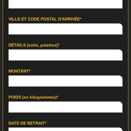
VILLE ET CODE POSTAL D'ARRIVÉE*
DÉTAILS (colis, palettes)*
MONTANT*
POIDS (en kilogrammes)*
DATE DE RETRAIT*